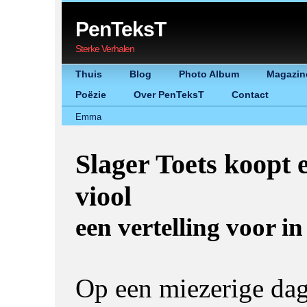
PenTeksT
Sterke Verhalen
Thuis
Blog
Photo Album
Magazin
Poëzie
Over PenTeksT
Contact
Emma
Slager Toets koopt 
viool
een vertelling voor in
Op een miezerige dag 